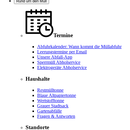
Rund um den Müll
Termine
Abfuhrkalender: Wann kommt die Müllabfuhr
Leerungstermine per Email
Unsere Abfall-App
Sperrmüll Abholservice
Elektrogeräte Abholservice
Haushalte
Restmülltonne
Blaue Altpapiertonne
Wertstofftonne
Grauer Stadtsack
Gartenabfälle
Fragen & Antworten
Standorte