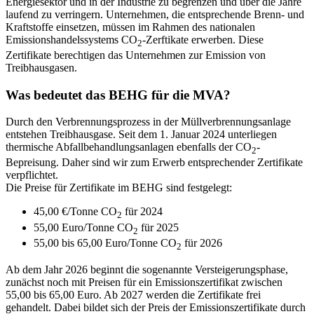
Energiesektor und in der Industrie zu begrenzen und über die Jahre
laufend zu verringern. Unternehmen, die entsprechende Brenn- und
Kraftstoffe einsetzen, müssen im Rahmen des nationalen
Emissionshandelssystems CO
-Zerftikate erwerben. Diese
2
Zertifikate berechtigen das Unternehmen zur Emission von
Treibhausgasen.
Was bedeutet das BEHG für die MVA?
Durch den Verbrennungsprozess in der Müllverbrennungsanlage
entstehen Treibhausgase. Seit dem 1. Januar 2024 unterliegen
thermische Abfallbehandlungsanlagen ebenfalls der CO
-
2
Bepreisung. Daher sind wir zum Erwerb entsprechender Zertifikate
verpflichtet.
Die Preise für Zertifikate im BEHG sind festgelegt:
45,00 €/Tonne CO
für 2024
2
55,00 Euro/Tonne CO
für 2025
2
55,00 bis 65,00 Euro/Tonne CO
für 2026
2
Ab dem Jahr 2026 beginnt die sogenannte Versteigerungsphase,
zunächst noch mit Preisen für ein Emissionszertifikat zwischen
55,00 bis 65,00 Euro. Ab 2027 werden die Zertifikate frei
gehandelt. Dabei bildet sich der Preis der Emissionszertifikate durch