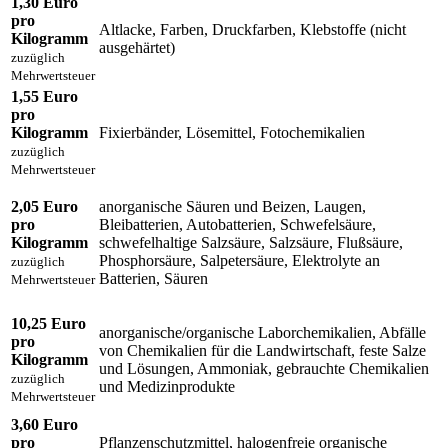
1,30 Euro
pro
Altlacke, Farben, Druckfarben, Klebstoffe (nicht
Kilogramm
ausgehärtet)
zuzüglich
Mehrwertsteuer
1,55 Euro
pro
Kilogramm
Fixierbänder, Lösemittel, Fotochemikalien
zuzüglich
Mehrwertsteuer
2,05 Euro
anorganische Säuren und Beizen, Laugen,
pro
Bleibatterien, Autobatterien, Schwefelsäure,
Kilogramm
schwefelhaltige Salzsäure, Salzsäure, Flußsäure,
Phosphorsäure, Salpetersäure, Elektrolyte an
zuzüglich
Batterien, Säuren
Mehrwertsteuer
10,25 Euro
anorganische/organische Laborchemikalien, Abfälle
pro
von Chemikalien für die Landwirtschaft, feste Salze
Kilogramm
und Lösungen, Ammoniak, gebrauchte Chemikalien
zuzüglich
und Medizinprodukte
Mehrwertsteuer
3,60 Euro
pro
Pflanzenschutzmittel, halogenfreie organische