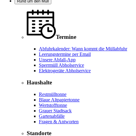
Rund um den Müll
Termine
Abfuhrkalender: Wann kommt die Müllabfuhr
Leerungstermine per Email
Unsere Abfall-App
Sperrmüll Abholservice
Elektrogeräte Abholservice
Haushalte
Restmülltonne
Blaue Altpapiertonne
Wertstofftonne
Grauer Stadtsack
Gartenabfälle
Fragen & Antworten
Standorte