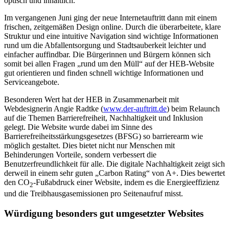
optisch und inhaltlich.
Im vergangenen Juni ging der neue Internetauftritt dann mit einem
frischen, zeitgemäßen Design online. Durch die überarbeitete, klare
Struktur und eine intuitive Navigation sind wichtige Informationen
rund um die Abfallentsorgung und Stadtsauberkeit leichter und
einfacher auffindbar. Die Bürgerinnen und Bürgern können sich
somit bei allen Fragen „rund um den Müll“ auf der HEB-Website
gut orientieren und finden schnell wichtige Informationen und
Serviceangebote.
Besonderen Wert hat der HEB in Zusammenarbeit mit
Webdesignerin Angie Radtke (
www.der-auftritt.de
) beim Relaunch
auf die Themen Barrierefreiheit, Nachhaltigkeit und Inklusion
gelegt. Die Website wurde dabei im Sinne des
Barrierefreiheitsstärkungsgesetzes (BFSG) so barrierearm wie
möglich gestaltet. Dies bietet nicht nur Menschen mit
Behinderungen Vorteile, sondern verbessert die
Benutzerfreundlichkeit für alle. Die digitale Nachhaltigkeit zeigt sich
derweil in einem sehr guten „Carbon Rating“ von A+. Dies bewertet
den CO
-Fußabdruck einer Website, indem es die Energieeffizienz
2
und die Treibhausgasemissionen pro Seitenaufruf misst.
Würdigung besonders gut umgesetzter Websites